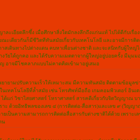
ัญญาละเอียดลึกซึ้ง เมื่อศึกษาสิ่งใดมักลงลึกถึงแก่นแท้ ไปได้ดีกับเรื่
นขณะเดียวกันก็มีชีวิตทีทันสมัยเกี่ยวกับเทคโนโลยี และอาจมีการติด
กาสเดินทางไปต่างแดน คบหาเพื่อนต่างชาติ และจะสนิทกับผู้ใหญ่ได
างวัยได้ถูกคอ และได้รับความเมตตาจากผู้ใหญ่อยู่บ่อยครั้ง มีมุม
ทำบุญ อาจมีโชคลาภแบบไม่คาดคิดเข้ามาอยู่เสมอ
องพยายามปรับความเร็วให้เหมาะสม มีความทันสมัย ติดตามข้อมูลข
เทคโนโลยีที่ล้ำสมัย เช่น โทรศัพท์มือถือ เกมคอมพิวเตอร์ อินเตอ
ได้แก่ วิชาไสยศาสตร์ โหราศาสตร์ สารคดีเกี่ยวกับจิตวิญญาณ บ
ราะ ด้วยอิทธิพลของเลข ๔ (การติดต่อ-สื่อสาร)และเลข ๙ (วิญญา
าจจะกลายเป็นความสามารถการติดต่อสื่อสารกับต่างชาติได้ด้วย เพราะเล
แดน