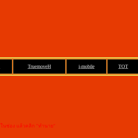
S
TruemoveH
i-mobile
TOT
งในช่อง แล้วคลิก "ทำนาย"