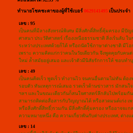
ทำนายโชคชะตาของผู้ที่ใช้เบอร์
0629141495
เป็นประจำ
เลข : 95
เป็นคนที่มีลางสังหรณ์พิเศษ มีสิ่งศักดิ์สิทธิ์คุ้มครอง มีป
ศาสนา ประวัติศาสตร์ เรื่องเหนือธรรมชาติ สิ่งเร้นลับ ใ
ระหว่างประเทศด้วยก็ได้ หรือถนัดใช้ภาษาต่างชาติ มีโอ
เพราะ ความคิดแก่กว่าคนในวัยเดียวกัน จึงพูดคุยกับคนต่
ใหม่ ล้ำสมัยอยู่เสมอ และเจ้าตัวมีนิสัยรักการให้ ชอบ
เลข : 49
เป็นคนคิดเร็ว พูดเร็ว ทำงานไว จนคนอื่นตามไม่ทัน ต้
รอบตัว ทันเหตุการณ์เสมอ รวดเร็วด้านข่าวสาร มักสนใจใน
ฯลฯ และในขณะเดียวกันก็สนใจศาสตร์ลึกลับไปพร้อมกัน 
สามารถติดต่อสื่อสารกับวิญญาณได้ หรือสวดมนต์เก่ง เพ
หรือสิ่งศักดิ์สิทธิ์)รวมกัน มีสิ่งศักดิ์คุ้มครอง หรืออ
ความหมายหนึ่ง คือ ความเกี่ยวพันกับต่างประเทศ, ต่าง
เลข : 14