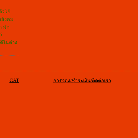
ัวโก้
้าสังคม
ก มัก
่
ดีในต่าง
CAT
การจอง/ชำระเงิน/ติดต่อเรา