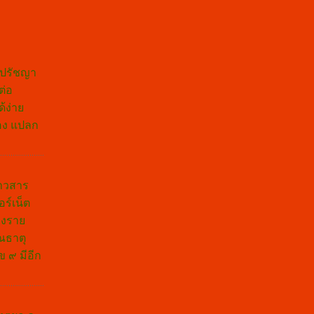
องปรัชญา
ต่อ
้ง่าย
มอง แปลก
่าวสาร
ร์เน็ต
างราย
ณธาตุ
ข ๙ มีอีก