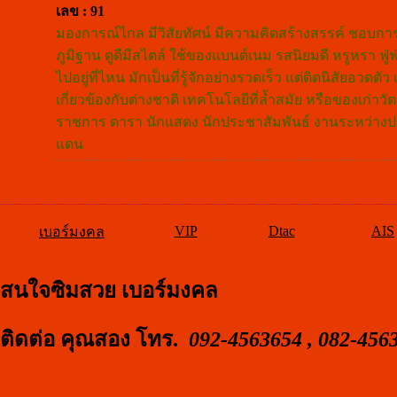
เลข : 91
มองการณ์ไกล มีวิสัยทัศน์ มีความคิดสร้างสรรค์ ชอบการปฎิ
ภูมิฐาน ดูดีมีสไตล์ ใช้ของแบนด์เนม รสนิยมดี หรูหรา ฟู่ฟ
ไปอยู่ที่ไหน มักเป็นที่รู้จักอย่างรวดเร็ว แต่ติดนิสัยอว
เกี่ยวข้องกับต่างชาติ เทคโนโลยีที่ล้ำสมัย หรือของเก
ราชการ ดารา นักแสดง นักประชาสัมพันธ์ งานระหว่างปร
แดน
VIP
Dtac
AIS
เบอร์มงคล
สนใจซิมสวย เบอร์มงคล
ติดต่อ คุณสอง โทร.
092-4563654 , 082-456