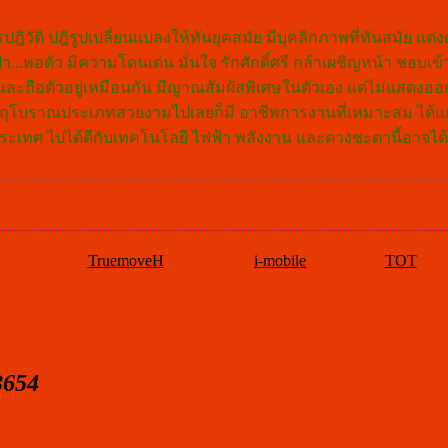
วัติ ปฎิรูปเปลี่ยนแปลงให้ทันยุคสมัย มีบุคลิกภาพที่ทันสมัย แต่งต
่า...พอตัว มีความโดนเด่น มั่นใจ รักศักดิ์ศรี กล้าเผชิญหน้า ชอบเข
ดตัว และถือตัวอยู่เหมือนกัน มีญาณสัมผัสพิเศษในตัวเอง แต่ไม่แสดงออ
่าวัตถุโบราณประเภทสวยงามไปเลยก็มี อาชีพการงานที่เหมาะสม ได้แก
ะเทศ ไปได้ดีกับเทคโนโลยี ไฟฟ้า พลังงาน และดวงชะตานี้อาจได้
TruemoveH
i-mobile
TOT
3654