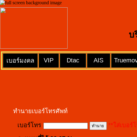
บ
VIP
Dtac
AIS
Truemo
เบอร์มงคล
ทำนายเบอร์โทรศัพท์
เบอร์โทร
**ใส่เบอร