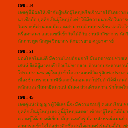
เลข : 14
เลขคู่นี้มีผลให้เข้ากับผู้หลักผู้ใหญ่หรือเจ้านายได้โดยง
น่าเชื่อถือ บุคลิกเป็นผู้ใหญ่ ยิ่งทำให้มีความน่าเชื่อใ
วิเคราะห์คำนวณ มีความสามารถด้านการเรียน ว่องไว ไหวพร
หรือศาสนา และเลขนี้เข้ากันได้ดีกับ งานนักวิชาการ นักว
นักการทูต นักพูด วิทยากร นักบรรยาย ครูอาจารย์
เลข : 51
มองโลกในแง่ดี มีความโอบอ้อมอารี มีเมตตาชอบช่วยเหล
เสน่ห์ จึงมีผู้มาคบค้าด้วยไม่ขาดสาย ถ้าหากประสานงานใกล้
โปรดปรานของผู้ใหญ่ เข้าใจวางแผนชีวิต รู้จักพอประมา
เชื่องช้า เพราะมากพิธีและขั้นตอน แต่ก็ปรับตัวได้ดี เด
หนักแน่น มีสมาธิแน่วแน่ มั่นคง ส่วนด้านความรักก็สดใ
เลข : 45
เลขคู่แห่งปัญญา ผู้ใช้เลขนี้จะมีความรอบรู้ คงแก่เรียน 
บุคลิกเป็นผู้ใหญ่ เลขคู่นี้ผู้ใหญ่เมตตา เข้าหาผู้ใหญ่
ความรู้ได้อย่างดีเยี่ยม มีญาณหยั่งรู้ มีลางสังหรณ์แม่นยำ
สามารถเข้าใจได้อย่างลึกซึ้ง สนใจศาสตร์เร้นลับ-ลี้ลับ เ