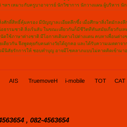
ิ ฯลฯ เหมาะกับครูบาอาจารย์ นักวิชาการ นักวางแผน ผู้บริหาร นัก
่งศักดิ์สิทธิ์คุ้มครอง มีปัญญาละเอียดลึกซึ้ง เมื่อศึกษาสิ่งใดมักลงล
ือธรรมชาติ สิ่งเร้นลับ ในขณะเดียวกันก็มีชีวิตทีทันสมัยเกี่ยวกั
ถนัดใช้ภาษาต่างชาติ มีโอกาสเดินทางไปต่างแดน คบหาเพื่อนต่างชา
ดียวกัน จึงพูดคุยกับคนต่างวัยได้ถูกคอ และได้รับความเมตตาจากผู
าตัวมีนิสัยรักการให้ ชอบทำบุญ อาจมีโชคลาภแบบไม่คาดคิดเข้ามาอ
AIS
TruemoveH
i-mobile
TOT
CAT
4563654 , 082-4563654