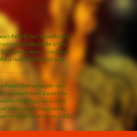
ัฒนา คิดไม่ซ้ำใคร ชอบเคลื่อนไหว
างเจรจา อัธยาศัยเป็นเลิศ อาจจะ
ะวังโดนหลอก เพราะ ความที่หูเบา
้ที่ทำงานเกี่ยวข้องกับคนจำนวน
ามทันสมัย ติดตามข้อมูลข่าวสาร
ือ เกมคอมพิวเตอร์ อินเตอร์เน็ต
คดีเกี่ยวกับจิตวิญญาณ บางราย
สื่อสาร)และเลข ๙ (วิญญาณธาตุ
ับต่างชาติได้ด้วย เพราะเลข ๙ มีอีก