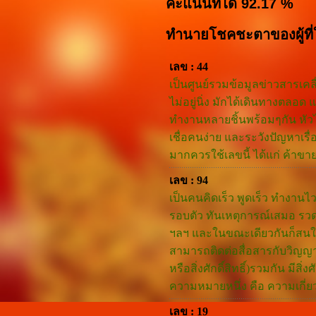
คะแนนที่ได้ 92.17 %
ทำนายโชคชะตาของผู้ที่
เลข : 44
เป็นศูนย์รวมข้อมูลข่าวสารเค
ไม่อยู่นิ่ง มักได้เดินทางตลอ
ทำงานหลายชิ้นพร้อมๆกัน หัวไ
เชื่อคนง่าย และระวังปัญหาเรื
มากควรใช้เลขนี้ ได้แก่ ค้าขา
เลข : 94
เป็นคนคิดเร็ว พูดเร็ว ทำงาน
รอบตัว ทันเหตุการณ์เสมอ รวดเ
ฯลฯ และในขณะเดียวกันก็สนใจ
สามารถติดต่อสื่อสารกับวิญญา
หรือสิ่งศักดิ์สิทธิ์)รวมกัน ม
ความหมายหนึ่ง คือ ความเกี่ย
เลข : 19