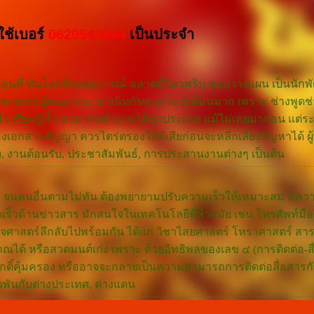
ใช้เบอร์
0629541944
เป็นประจำ
ลื่อนที่ ทันโลกทันเหตุการณ์ ฉลาดมีไหวพริบ ชอบวางแผน เป็นนักพ
ด และพบปะผู้คนมากมาย สนิทกับคนง่าย มีเพื่อนมาก เพราะ ช่างพูดช่
ว เรียนรู้เร็ว สามารถทำงานได้ทุกประเภท แม้ไม่เคยมาก่อน แต่ร
่องเอกสารสัญญา ควรไตร่ตรองให้ดีเสียก่อนจะหลีกเลี่ยงปัญหาได้ ผู
ย, งานต้อนรับ, ประชาสัมพันธ์, การประสานงานต่างๆ เป็นต้น
ไว จนคนอื่นตามไม่ทัน ต้องพยายามปรับความเร็วให้เหมาะสม มีคว
ร็วด้านข่าวสาร มักสนใจในเทคโนโลยีที่ล้ำสมัย เช่น โทรศัพท์มือถ
ศาสตร์ลึกลับไปพร้อมกัน ได้แก่ วิชาไสยศาสตร์ โหราศาสตร์ สาร
ณได้ หรือสวดมนต์เก่ง เพราะ ด้วยอิทธิพลของเลข ๔ (การติดต่อ-
ีสิ่งศักดิ์คุ้มครอง หรืออาจจะกลายเป็นความสามารถการติดต่อสื่อสารก
วพันกับต่างประเทศ, ต่างแดน