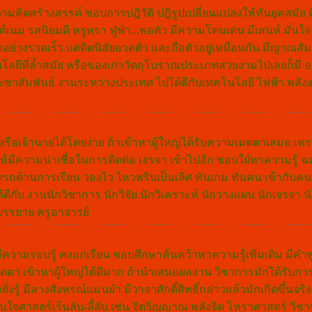
ามคิดสร้างสรรค์ ชอบการปฎิวัติ ปฎิรูปเปลี่ยนแปลงให้ทันยุคสมัย มี
์เนม รสนิยมดี หรูหรา ฟู่ฟ่า...พอตัว มีความโดนเด่น มีเสน่ห์ มั่นใจ 
รู้จักอย่างรวดเร็ว แต่ติดนิสัยอวดตัว และถือตัวอยู่เหมือนกัน มีญาณ
โนโลยีที่ล้ำสมัย หรือของเก่าวัตถุโบราณประเภทสวยงามไปเลยก็มี 
ชาสัมพันธ์ งานระหว่างประเทศ ไปได้ดีกับเทคโนโลยี ไฟฟ้า พลัง
้ใหญ่หรือเจ้านายได้โดยง่าย ถ้าเข้าหาผู้ใหญ่ได้รับความเมตตาเสมอ เพ
่งทำให้มีความน่าเชื่อในการติดต่อ เจรจา เข้าไปอีก ชอบใฝ่หาความรู
้านการเรียน ว่องไว ไหวพริบเป็นเลิศ ทันเกม ทันคน เข้ากับคนง่าย 
้ดีกับ งานนักวิชาการ นักวิจัย นักวิเคราะห์ นักวางแผน นักเจรจา น
กบรรยาย ครูอาจารย์
ะมีความรอบรู้ คงแก่เรียน ชอบศึกษาค้นคว้าหาความรู้เพิ่มเติม มีคำพ
หญ่เมตตา เข้าหาผู้ใหญ่ได้ดีมาก ถ้านำเสนอผลงาน วิชาการมักได้รับ
ยั่งรู้ มีลางสังหรณ์แม่นยำ มีวาจาศักดิ์สิทธิ์กล่าวแล้วมักเกิดขึ้นจ
นใจศาสตร์เร้นลับ-ลี้ลับ เช่น จิตวิญญาณ พลังจิต โหราศาสตร์ วิชาห