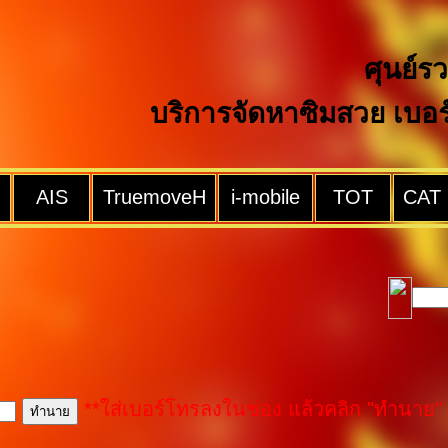
ศุนย์ร
บริการจัดหาซิมสวย เบอ
AIS
TruemoveH
i-mobile
TOT
CAT
**ใส่เบอร์โทรลงในช่อง แล้วคลิก "ทำนาย"