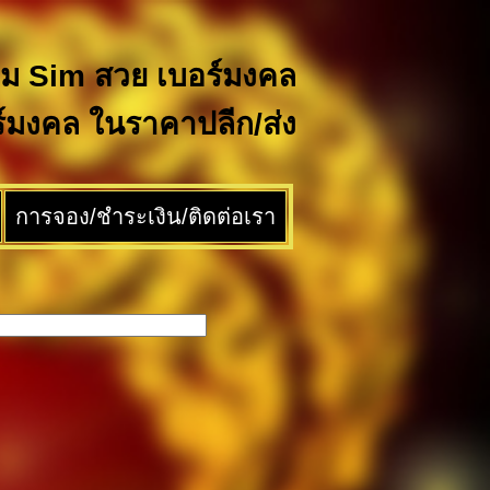
วม Sim สวย เบอร์มงคล
ร์มงคล ในราคาปลีก/ส่ง
การจอง/ชำระเงิน/ติดต่อเรา