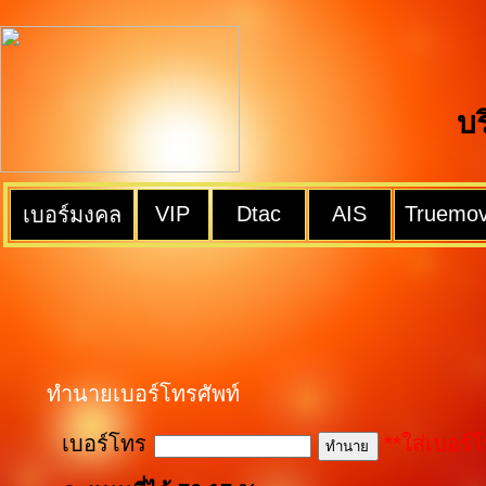
บ
VIP
Dtac
AIS
Truemo
เบอร์มงคล
ทำนายเบอร์โทรศัพท์
เบอร์โทร
**ใส่เบอร