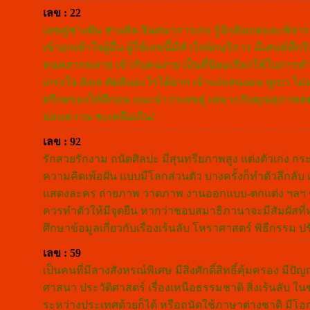
เลข : 22
เลขคู่ช่างฝัน ช่างคิด จินตนาการเก่ง รู้จักสังเกตและพิ
เข้าอกเข้าใจผู้อื่น ผู้ใช้เลขนี้มีหัวใจนักบริการ มีเสน่ห์
คนหลากหลาย เข้ากับคนง่าย เป็นที่นิยมเรียกใช้ในการทำงา
เกรงใจ ลังเล ตัดสินอะไรได้ยาก เจ้าแง่แสนงอน หูเบา ไม
ตรึกตรองให้ดีก่อน แนะนำว่าเลขคู่ เหมาะกับคุณสุภาพสตร
อ่อนหวาน ซะเหลือเกิน!
เลข : 92
รักสวยรักงาม ถนัดศิลปะ มีสุนทรียภาพสูง แต่งตัวเก่ง กระ
ความคิดเพ้อฝัน แบบมีโลกส่วนตัว บางครั้งก็ทำตัวลึกลั
แสดงละคร ถ่ายภาพ วาดภาพ งานออกแบบ-ตกแต่ง ฯลฯ ข้อเ
ควรทำตัวให้มีจุดยืน หากว่าชอบสมาธิภานาจะมีสัมผัสที
ศึกษาข้อมูลเกี่ยวกับเรื่องเร้นลับ โหราศาสตร์ พิธีกรรม
เลข : 59
เป็นคนที่มีลางสังหรณ์พิเศษ มีสิ่งศักดิ์สิทธิ์คุ้มครอง มีป
ศาสนา ประวัติศาสตร์ เรื่องเหนือธรรมชาติ สิ่งเร้นลับ ใ
ระหว่างประเทศด้วยก็ได้ หรือถนัดใช้ภาษาต่างชาติ มีโอ