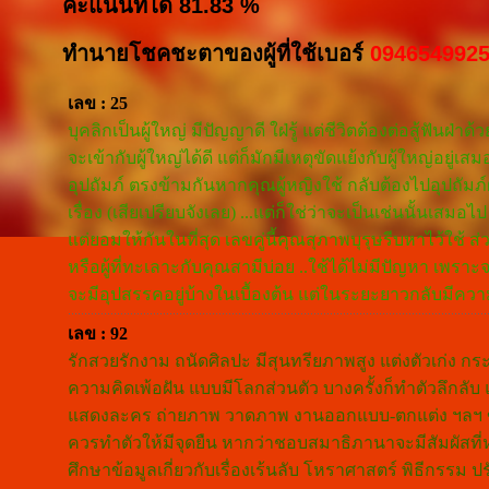
คะแนนที่ได้ 81.83 %
ทำนายโชคชะตาของผู้ที่ใช้เบอร์
094654992
เลข : 25
บุคลิกเป็นผู้ใหญ่ มีปัญญาดี ใฝ่รู้ แต่ชีวิตต้องต่อสู้ฟันฝ
จะเข้ากับผู้ใหญ่ได้ดี แต่ก็มักมีเหตุขัดแย้งกับผู้ใหญ่อยู่เ
อุปถัมภ์ ตรงข้ามกันหากคุณผู้หญิงใช้ กลับต้องไปอุปถัม
เรื่อง (เสียเปรียบจังเลย) ...แต่ก็ใช่ว่าจะเป็นเช่นนั้นเสมอ
แต่ยอมให้กันในที่สุด เลขคู่นี้คุณสุภาพบุรุษรีบหาไว้ใช้ ส่
หรือผู้ที่ทะเลาะกับคุณสามีบ่อย ..ใช้ได้ไม่มีปัญหา เพราะ
จะมีอุปสรรคอยู่บ้างในเบื้องต้น แต่ในระยะยาวกลับมีความม
เลข : 92
รักสวยรักงาม ถนัดศิลปะ มีสุนทรียภาพสูง แต่งตัวเก่ง กระ
ความคิดเพ้อฝัน แบบมีโลกส่วนตัว บางครั้งก็ทำตัวลึกลั
แสดงละคร ถ่ายภาพ วาดภาพ งานออกแบบ-ตกแต่ง ฯลฯ ข้อเ
ควรทำตัวให้มีจุดยืน หากว่าชอบสมาธิภานาจะมีสัมผัสที
ศึกษาข้อมูลเกี่ยวกับเรื่องเร้นลับ โหราศาสตร์ พิธีกรรม