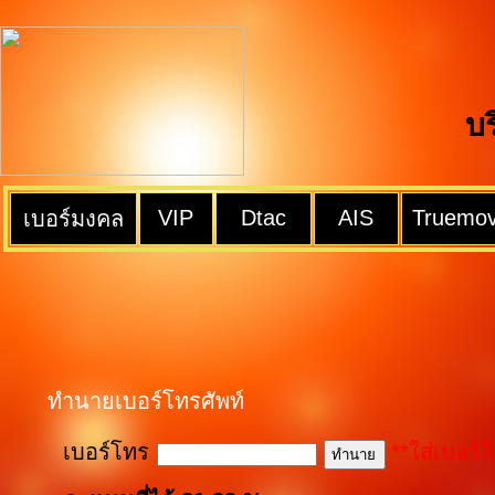
บ
VIP
Dtac
AIS
Truemo
เบอร์มงคล
ทำนายเบอร์โทรศัพท์
เบอร์โทร
**ใส่เบอร