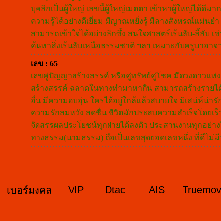
บุคลิกเป็นผู้ใหญ่ เลขนี้ผู้ใหญ่เมตตา เข้าหาผู้ใหญ่ได
ความรู้ได้อย่างดีเยี่ยม มีญาณหยั่งรู้ มีลางสังหรณ์แม่นยำ
สามารถเข้าใจได้อย่างลึกซึ้ง สนใจศาสตร์เร้นลับ-ลี้ลับ เ
ค้นหาสิ่งเร้นลับเหนือธรรมชาติ ฯลฯ เหมาะกับครูบาอาจาร
เลข : 65
เลขคู่ปัญญาสร้างสรรค์ หรือคู่ทรัพย์คู่โชค มีดวงดาวแห่
สร้างสรรค์ ฉลาดในทางทำมาหากิน สามารถสร้างรายได้หล
อื่น มีความอบอุ่น ใครได้อยู่ใกล้แล้วสบายใจ มีเสน่ห์น่าร
ความรักสมหวัง สดชื่น ชีวิตมักประสบความสำเร็จโดยเร
จัดสรรผลประโยชน์ทุกฝ่ายได้ลงตัว ประสานงานทุกอย่างไ
ทางธรรม(นามธรรม) ถือเป็นเลขสุดยอดเลขหนึ่ง ที่ดีไม่มีที
VIP
Dtac
AIS
Truemo
เบอร์มงคล