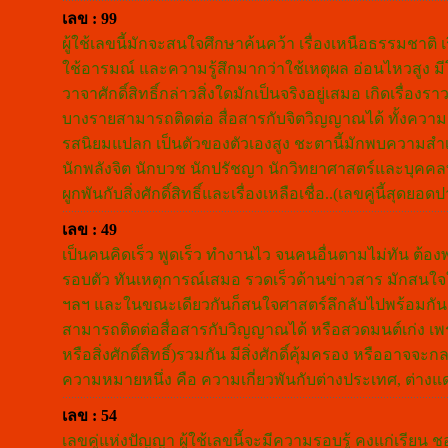
เลข : 99
ผู้ใช้เลขนี้มักจะสนใจศึกษาค้นคว้า เรื่องเหนือธรรมชาติ เ
ใช้อารมณ์ และความรู้สึกมากว่าใช้เหตุผล อ่อนไหวสูง มีโลก
วาจาศักดิ์สิทธิ์กล่าวสิ่งใดมักเป็นจริงอยู่เสมอ เกิดเรื
บางรายสามารถติดต่อ สื่อสารกับจิตวิญญาณได้ ทั้งค
รสนิยมแปลก เป็นตัวของตัวเองสูง ชะตานี้มักพบความสำ
นักพลังจิต นักบวช นักปรัชญา นักวิทยาศาสตร์และบุคคลท
ผูกพันกับสิ่งศักดิ์สิทธิ์และเรื่องเหลือเชื่อ..(เลขคู่นี้สุดย
เลข : 49
เป็นคนคิดเร็ว พูดเร็ว ทำงานไว จนคนอื่นตามไม่ทัน ต้
รอบตัว ทันเหตุการณ์เสมอ รวดเร็วด้านข่าวสาร มักสนใจใน
ฯลฯ และในขณะเดียวกันก็สนใจศาสตร์ลึกลับไปพร้อมกัน 
สามารถติดต่อสื่อสารกับวิญญาณได้ หรือสวดมนต์เก่ง เพ
หรือสิ่งศักดิ์สิทธิ์)รวมกัน มีสิ่งศักดิ์คุ้มครอง หรืออ
ความหมายหนึ่ง คือ ความเกี่ยวพันกับต่างประเทศ, ต่าง
เลข : 54
เลขคู่แห่งปัญญา ผู้ใช้เลขนี้จะมีความรอบรู้ คงแก่เรียน ช