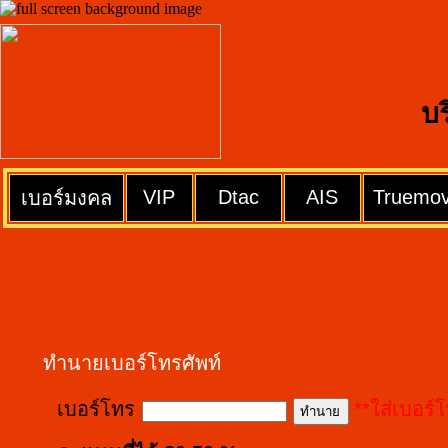
บ
VIP
Dtac
AIS
Truemo
เบอร์มงคล
ทำนายเบอร์โทรศัพท์
เบอร์โทร
**ใส่เบอร