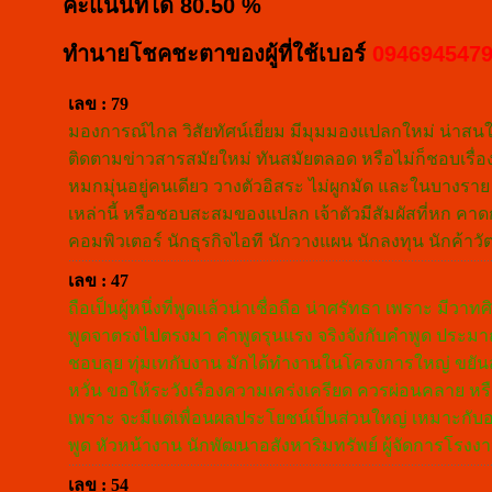
คะแนนที่ได้ 80.50 %
ทำนายโชคชะตาของผู้ที่ใช้เบอร์
094694547
เลข : 79
มองการณ์ไกล วิสัยทัศน์เยี่ยม มีมุมมองแปลกใหม่ น่าสนใจ 
ติดตามข่าวสารสมัยใหม่ ทันสมัยตลอด หรือไม่ก็ชอบเรื่อ
หมกมุ่นอยู่คนเดียว วางตัวอิสระ ไม่ผูกมัด และในบางรา
เหล่านี้ หรือชอบสะสมของแปลก เจ้าตัวมีสัมผัสที่หก คา
คอมพิวเตอร์ นักธุรกิจไอที นักวางแผน นักลงทุน นักค้าวั
เลข : 47
ถือเป็นผู้หนึ่งที่พูดแล้วน่าเชื่อถือ น่าศรัทธา เพราะ มีวา
พูดจาตรงไปตรงมา คำพูดรุนแรง จริงจังกับคำพูด ประมาณว่า
ชอบลุย ทุ่มเทกับงาน มักได้ทำงานในโครงการใหญ่ ขยัน
หวั่น ขอให้ระวังเรื่องความเคร่งเครียด ควรผ่อนคลาย หร
เพราะ จะมีแต่เพื่อนผลประโยชน์เป็นส่วนใหญ่ เหมาะกับอาช
พูด หัวหน้างาน นักพัฒนาอสังหาริมทรัพย์ ผู้จัดการโรงง
เลข : 54