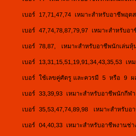
เบอร์ 17,71,47,74 เหมาะสำหรับอาชีพอุต
เบอร์ 47,74,78,87,79,97 เหมาะสำหรับอาชีพ
เบอร์ 78,87, เหมาะสำหรับอาชีพนักเล่นหุ้น
เบอร์ 13,31,15,51,19,91,34,43,35,53 เห
เบอร์ ใช้เลขคู่ศัตรู และควรมี 5 หรือ 9 ผส
เบอร์ 33,39,93 เหมาะสำหรับอาชีพนักกีฬา น
เบอร์ 35,53,47,74,89,98 เหมาะสำหรับอา
เบอร์ 04,40,33 เหมาะสำหรับอาชีพงานช่างต