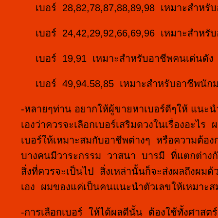
เบอร์ 28,82,78,87,88,89,98 เหมาะสำหรับอา
เบอร์ 24,42,29,92,66,69,96 เหมาะสำหรับ
เบอร์ 19,91 เหมาะสำหรับอาชีพคนเด่นดัง
เบอร์ 49,94.58,85 เหมาะสำหรับอาชีพนักมา
-หลายๆท่าน อยากให้ผู้ขายหาเบอร์ดีๆให้ แนะนำให
เองว่าควรจะเลือกเบอร์เสริมดวงในเรื่องอะไร 
เบอร์ให้เหมาะสมกับอาชีพต่างๆ หรือความต้องก
บางคนมีวาระกรรม วาสนา บารมี ที่แตกต่างกัน
สิ่งที่ควรจะเป็นไป สิ่งเหล่านั้นก็จะส่งผลถึ
เอง ผมของแค่เป็นคนแนะนำตัวเลขให้เหมาะส
-การเลือกเบอร์ ให้ได้ผลดีนั้น ต้องใช้ทั้งศาส